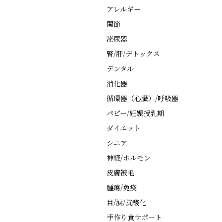
アレルギー
関節
泌尿器
腎/肝/デトックス
デンタル
消化器
循環器（心臓）/呼吸器
パピー/妊娠授乳期
ダイエット
シニア
神経/ホルモン
皮膚被毛
腫瘍/免疫
目/涙/抗酸化
手作り食サポート