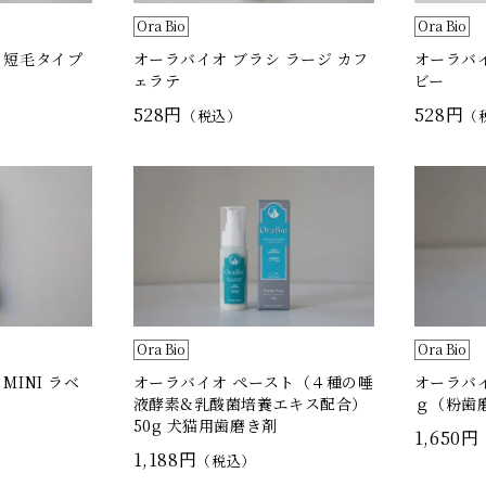
Ora Bio
Ora Bio
 短毛タイプ
オーラバイオ ブラシ ラージ カフ
オーラバイ
ェラテ
ビー
528円
528円
（税込）
（
Ora Bio
Ora Bio
MINI ラベ
オーラバイオ ペースト（４種の唾
オーラバイ
液酵素&乳酸菌培養エキス配合）
ｇ（粉歯
50g 犬猫用歯磨き剤
1,650円
1,188円
（税込）