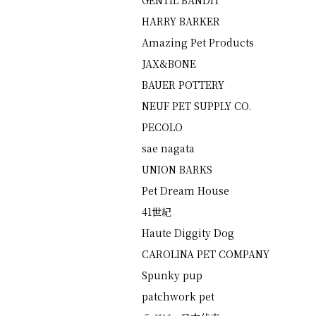
GENTIL BANDIT
HARRY BARKER
Amazing Pet Products
JAX&BONE
BAUER POTTERY
NEUF PET SUPPLY CO.
PECOLO
sae nagata
UNION BARKS
Pet Dream House
41世紀
Haute Diggity Dog
CAROLINA PET COMPANY
Spunky pup
patchwork pet