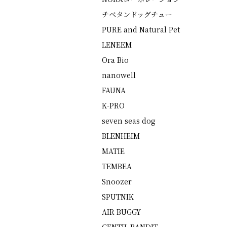
チベタンドッグチュー
PURE and Natural Pet
LENEEM
Ora Bio
nanowell
FAUNA
K-PRO
seven seas dog
BLENHEIM
MATIE
TEMBEA
Snoozer
SPUTNIK
AIR BUGGY