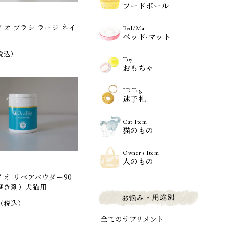
フードボール
オ ブラシ ラージ ネイ
Bed/Mat
ベッド·マット
税込）
Toy
おもちゃ
ID Tag
迷子札
Cat Item
猫のもの
Owner's Item
人のもの
オ リペアパウダー90
磨き剤）犬猫用
（税込）
全てのサプリメント