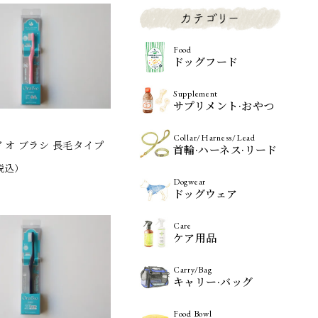
Food
ドッグフード
Supplement
サプリメント·おやつ
Collar/Harness/Lead
イオ ブラシ 長毛タイプ
首輪·ハーネス·リード
税込）
Dogwear
ドッグウェア
Care
ケア用品
Carry/Bag
キャリー·バッグ
Food Bowl