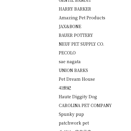
GENTIL BANDIT
HARRY BARKER
Amazing Pet Products
JAX&BONE
BAUER POTTERY
NEUF PET SUPPLY CO.
PECOLO
sae nagata
UNION BARKS
Pet Dream House
41世紀
Haute Diggity Dog
CAROLINA PET COMPANY
Spunky pup
patchwork pet