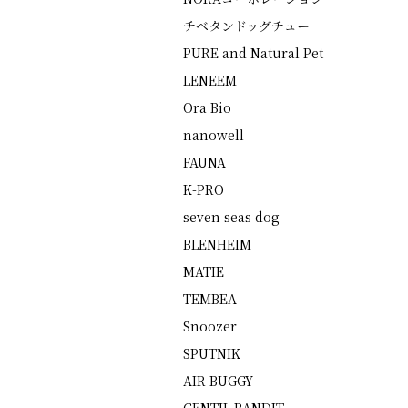
チベタンドッグチュー
PURE and Natural Pet
LENEEM
Ora Bio
nanowell
FAUNA
K-PRO
seven seas dog
BLENHEIM
MATIE
TEMBEA
Snoozer
SPUTNIK
AIR BUGGY