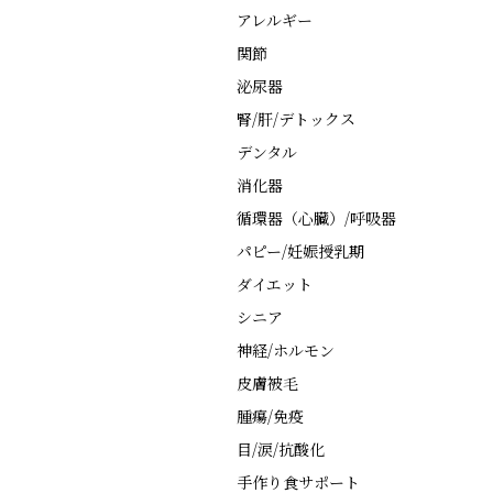
アレルギー
関節
泌尿器
腎/肝/デトックス
デンタル
消化器
循環器（心臓）/呼吸器
パピー/妊娠授乳期
ダイエット
シニア
神経/ホルモン
皮膚被毛
腫瘍/免疫
目/涙/抗酸化
手作り食サポート