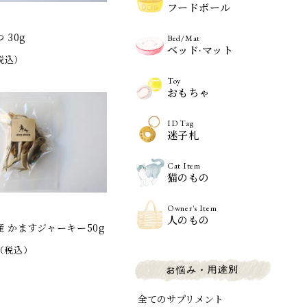
フードボール
 30g
Bed/Mat
ベッド·マット
税込）
Toy
おもちゃ
ID Tag
迷子札
Cat Item
猫のもの
Owner's Item
人のもの
 かますジャーキー50g
（税込）
全てのサプリメント