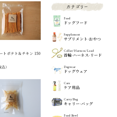
Food
ドッグフード
Supplement
サプリメント·おやつ
Collar/Harness/Lead
ートポテト＆チキン 150
首輪·ハーネス·リード
税込）
Dogwear
ドッグウェア
Care
ケア用品
Carry/Bag
キャリー·バッグ
Food Bowl