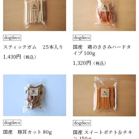
dogdeco
dogdeco
スティックガム 25本入り
国産 鶏のささみハードタ
イプ 100g
1,430円
（税込）
1,320円
（税込）
dogdeco
dogdeco
国産 豚耳カット 80g
国産 スイートポテト＆チキ
ン 150ｇ