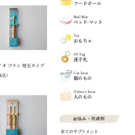
フードボール
Bed/Mat
ベッド·マット
Toy
おもちゃ
ID Tag
迷子札
イオ ブラシ 短毛タイプ
Cat Item
税込）
猫のもの
Owner's Item
人のもの
全てのサプリメント