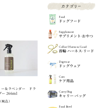
Food
ドッグフード
Supplement
サプリメント·おやつ
Collar/Harness/Lead
首輪·ハーネス·リード
Dogwear
ドッグウェア
Care
ケア用品
リー＆ラベンダー ドラ
Carry/Bag
ー 266ml
キャリー·バッグ
（税込）
Food Bowl