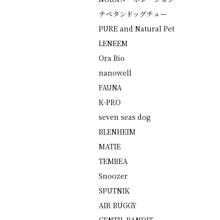
チベタンドッグチュー
PURE and Natural Pet
LENEEM
Ora Bio
nanowell
FAUNA
K-PRO
seven seas dog
BLENHEIM
MATIE
TEMBEA
Snoozer
SPUTNIK
AIR BUGGY