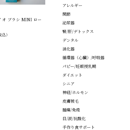
アレルギー
関節
オ ブラシ MINI ロー
泌尿器
腎/肝/デトックス
税込）
デンタル
消化器
循環器（心臓）/呼吸器
パピー/妊娠授乳期
ダイエット
シニア
神経/ホルモン
皮膚被毛
腫瘍/免疫
目/涙/抗酸化
手作り食サポート