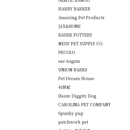
GENTIL BANDIT
HARRY BARKER
Amazing Pet Products
JAX&BONE
BAUER POTTERY
NEUF PET SUPPLY CO.
PECOLO
sae nagata
UNION BARKS
Pet Dream House
41世紀
Haute Diggity Dog
CAROLINA PET COMPANY
Spunky pup
patchwork pet