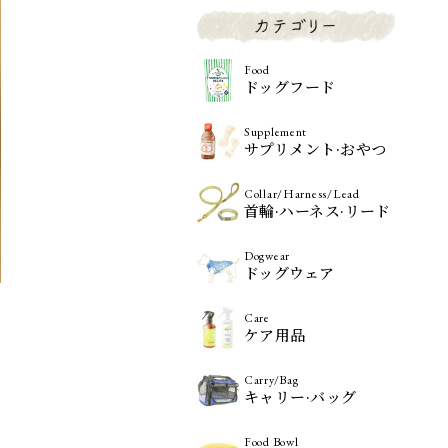
Food
ドッグフード
Supplement
サプリメント·おやつ
Collar/Harness/Lead
首輪·ハーネス·リード
Dogwear
ドッグウェア
Care
ケア用品
Carry/Bag
キャリー·バッグ
Food Bowl