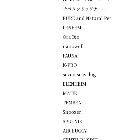
チベタンドッグチュー
PURE and Natural Pet
LENEEM
Ora Bio
nanowell
FAUNA
K-PRO
seven seas dog
BLENHEIM
MATIE
TEMBEA
Snoozer
SPUTNIK
AIR BUGGY