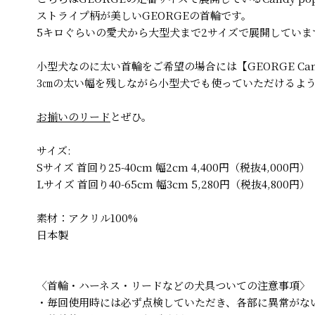
ストライプ柄が美しいGEORGEの首輪です。
5キロぐらいの愛犬から大型犬まで2サイズで展開していま
小型犬なのに太い首輪をご希望の場合には【GEORGE Ca
3㎝の太い幅を残しながら小型犬でも使っていただけるよ
お揃いのリード
とぜひ。
サイズ:
Sサイズ 首回り25-40cm 幅2cm 4,400円（税抜4,000円）
Lサイズ 首回り40-65cm 幅3cm 5,280円（税抜4,800円）
素材：アクリル100%
日本製
〈首輪・ハーネス・リードなどの犬具ついての注意事項〉
・毎回使用時には必ず点検していただき、各部に異常がな