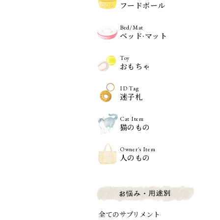
フードボール
Bed/Mat
ベッド·マット
Toy
おもちゃ
ID Tag
迷子札
Cat Item
猫のもの
Owner's Item
人のもの
全てのサプリメント