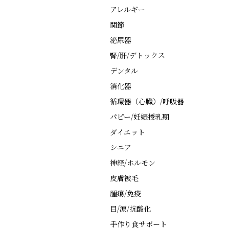
アレルギー
関節
泌尿器
腎/肝/デトックス
デンタル
消化器
循環器（心臓）/呼吸器
パピー/妊娠授乳期
ダイエット
シニア
神経/ホルモン
皮膚被毛
腫瘍/免疫
目/涙/抗酸化
手作り食サポート