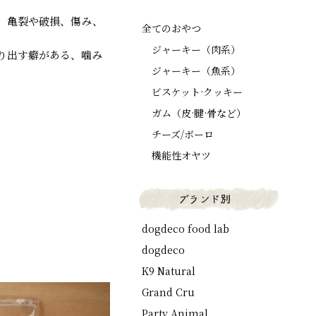
、亀裂や破損、傷み、
全てのおやつ
ジャーキー（肉系）
り出す癖がある、噛み
ジャーキー（魚系）
ビスケット·クッキー
ガム（皮·腱·骨など）
チーズ/ボーロ
機能性オヤツ
dogdeco food lab
dogdeco
K9 Natural
Grand Cru
Party Animal