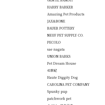
GENTIL BANDIT
HARRY BARKER
Amazing Pet Products
JAX&BONE
BAUER POTTERY
NEUF PET SUPPLY CO.
PECOLO
sae nagata
UNION BARKS
Pet Dream House
41世紀
Haute Diggity Dog
CAROLINA PET COMPANY
Spunky pup
patchwork pet