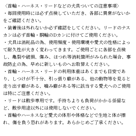
〈首輪・ハーネス・リードなどの犬具ついての注意事項〉
・毎回使用時には必ず点検していただき、各部に異常がないか
をご確認ください。
・装着後は外れないか必ず確認をしてください。リードのナス
カンは必ず首輪・胴輪のDカンに付けてご使用ください。
・犬具は消耗品の為、使用頻度・使用環境や愛犬の性格によっ
て耐久性が大きく変わってきます。ご使用ごとに各部を点検
し、亀裂や破損、傷み、ほつれ等消耗箇所がみられた場合、事
故防止の為、早めに新しいものへお取替えください。
・首輪・ハーネス・リードの利用体重はあくまでも目安であ
り、しつけが不十分、引っ張り癖がある、他の動物等を見ると
走り出す癖がある、噛み癖がある等に該当する愛犬へのご使用
は特にご注意ください。
・リードは散歩専用です。手持ちよりも負荷がかかる係留な
ど、散歩用途以外には使用しないでください。
・首輪やハーネスなど愛犬の体形や体格などで生地と体が擦
れ、傷を負う恐れがあります。あらかじめご了承ください。