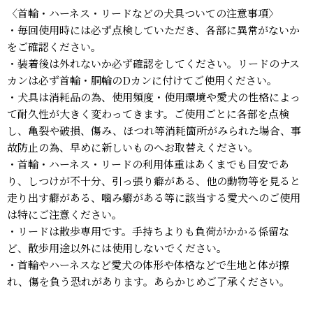
〈首輪・ハーネス・リードなどの犬具ついての注意事項〉
・毎回使用時には必ず点検していただき、各部に異常がないか
をご確認ください。
・装着後は外れないか必ず確認をしてください。リードのナス
カンは必ず首輪・胴輪のDカンに付けてご使用ください。
・犬具は消耗品の為、使用頻度・使用環境や愛犬の性格によっ
て耐久性が大きく変わってきます。ご使用ごとに各部を点検
し、亀裂や破損、傷み、ほつれ等消耗箇所がみられた場合、事
故防止の為、早めに新しいものへお取替えください。
・首輪・ハーネス・リードの利用体重はあくまでも目安であ
り、しつけが不十分、引っ張り癖がある、他の動物等を見ると
走り出す癖がある、噛み癖がある等に該当する愛犬へのご使用
は特にご注意ください。
・リードは散歩専用です。手持ちよりも負荷がかかる係留な
ど、散歩用途以外には使用しないでください。
・首輪やハーネスなど愛犬の体形や体格などで生地と体が擦
れ、傷を負う恐れがあります。あらかじめご了承ください。