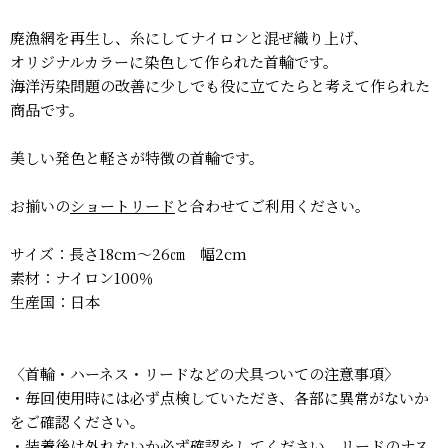
廃漁網を再生し、糸にしてナイロンと混ぜ織り上げ、
オリジナルカラーに染色して作られた首輪です。
海洋汚染問題の改善に少しでも役に立てたらと考えて作られた
商品です。
美しい発色と軽さが特徴の首輪です。
お揃いの
ショートリード
と合わせてご利用ください。
サイズ：長さ18cm～26㎝ 幅2cm
素材：ナイロン100％
生産国：日本
〈首輪・ハーネス・リードなどの犬具ついての注意事項〉
・毎回使用時には必ず点検していただき、各部に異常がないか
をご確認ください。
・装着後は外れないか必ず確認をしてください。リードのナス