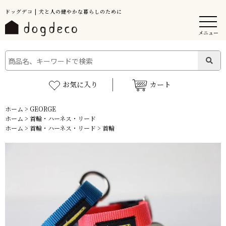
ドッグデコ | 犬と人の健やかな暮らしのために
メニュー
お気に入り
カート
ホーム
>
GEORGE
ホーム
>
首輪・ハーネス・リード
ホーム
>
首輪・ハーネス・リード
>
首輪