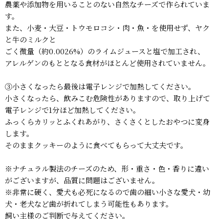
農薬や添加物を用いることのない自然なチーズで作られていま
す。
また、小麦・大豆・トウモロコシ・肉・魚・を使用せず、ヤク
と牛のミルクと
ごく微量（約0.0026%）のライムジュースと塩で加工され、
アレルゲンのもととなる食材がほとんど使用されていません。
③小さくなったら最後は電子レンジで加熱してください。
小さくなったら、飲みこむ危険性がありますので、取り上げて
電子レンジで1分ほど加熱してください。
ふっくらカリッとふくれあがり、さくさくとしたおやつに変身
します。
そのままクッキーのように食べてもらって大丈夫です。
※ナチュラル製法のチーズのため、形・重さ・色・香りに違い
がございますが、品質に問題はございません。
※非常に硬く、愛犬も必死になるので歯の細い小さな愛犬・幼
犬・老犬など歯が折れてしまう可能性もあります。
飼い主様のご判断で与えてください。