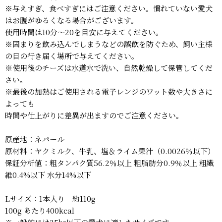
※与えすぎ、食べすぎにはご注意ください。慣れていない愛犬
はお腹がゆるくなる場合がございます。
使用時間は10分～20を目安に与えてください。
※固まりを飲み込んでしまうなどの誤飲を防ぐため、飼い主様
の目の行き届く場所で与えてください。
※使用後のチーズは水道水で洗い、自然乾燥して保管してくだ
さい。
※最後の加熱はご使用される電子レンジのワット数や大きさに
よっても
時間や仕上がりに差異が出ますのでご注意ください。
原産地：ネパール
原材料：ヤクミルク、牛乳、塩＆ライム果汁（0.0026％以下）
保証分析値：粗タンパク質56.2％以上 粗脂肪分0.9％以上 粗繊
維0.4%以下 水分14%以下
Lサイズ：1本入り 約110g
100g あたり400kcal