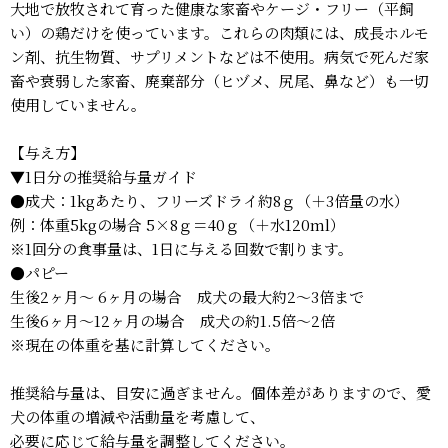
大地で放牧されて育った健康な家畜やケージ・フリー（平飼
い）の鶏だけを使っています。これらの肉類には、成長ホルモ
ン剤、抗生物質、サプリメントなどは不使用。病気で死んだ家
畜や衰弱した家畜、廃棄部分（ヒヅメ、尻尾、鼻など）も一切
使用していません。
【与え方】
▼1日分の推奨給与量ガイド
●成犬：1kgあたり、フリーズドライ約8ｇ（＋3倍量の水）
例：体重5kgの場合 5×8ｇ＝40ｇ（＋水120ml）
※1回分の食事量は、1日に与える回数で割ります。
●パピー
生後2ヶ月～ 6ヶ月の場合 成犬の最大約2～3倍まで
生後6ヶ月～12ヶ月の場合 成犬の約1.5倍～2倍
※現在の体重を基に計算してください。
推奨給与量は、目安に過ぎません。個体差がありますので、愛
犬の体重の増減や活動量を考慮して、
必要に応じて給与量を調整してください。