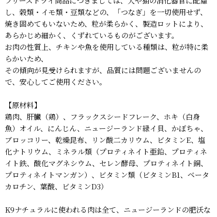
フリーズドライ商品につきましては、犬や猫の消化器官に配慮
し、穀類・イモ類・豆類などの、「つなぎ」を一切使用せず、
焼き固めてもいないため、粒が柔らかく、製造ロットにより、
あらかじめ細かく、くずれているものがございます。
お肉の性質上、チキンや魚を使用している種類は、粒が特に柔
らかいため、
その傾向が見受けられますが、品質には問題ございませんの
で、安心してご使用ください。
【原材料】
鶏肉、肝臓（鶏）、フラックスシードフレーク、ホキ（白身
魚）オイル、にんじん、ニュージーランド緑イ貝、かぼちゃ、
ブロッコリー、乾燥昆布、リン酸二カリウム、ビタミンE、塩
化ナトリウム、ミネラル類（プロティネイト亜鉛、プロティネ
イト鉄、酸化マグネシウム、セレン酵母、プロティネイト銅、
プロティネイトマンガン）、ビタミン類（ビタミンB1、ベータ
カロチン、葉酸、ビタミンD3）
K9ナチュラルに使われる肉は全て、ニュージーランドの肥沃な