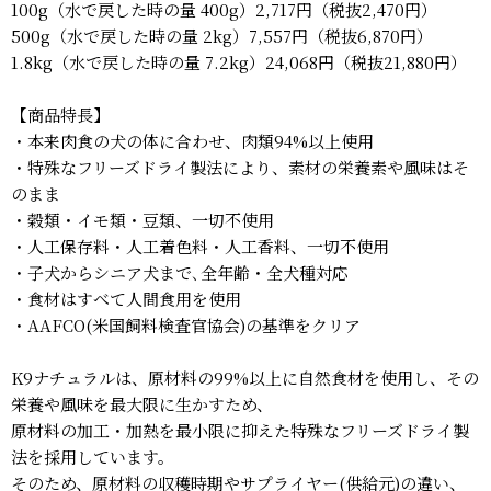
100g（水で戻した時の量 400g）2,717円（税抜2,470円）
500g（水で戻した時の量 2kg）7,557円（税抜6,870円）
1.8kg（水で戻した時の量 7.2kg）24,068円（税抜21,880円）
【商品特長】
・本来肉食の犬の体に合わせ、肉類94%以上使用
・特殊なフリーズドライ製法により、素材の栄養素や風味はそ
のまま
・穀類・イモ類・豆類、一切不使用
・人工保存料・人工着色料・人工香料、一切不使用
・子犬からシニア犬まで､全年齢・全犬種対応
・食材はすべて人間食用を使用
・AAFCO(米国飼料検査官協会)の基準をクリア
K9ナチュラルは、原材料の99%以上に自然食材を使用し、その
栄養や風味を最大限に生かすため、
原材料の加工・加熱を最小限に抑えた特殊なフリーズドライ製
法を採用しています。
そのため、原材料の収穫時期やサプライヤー(供給元)の違い、