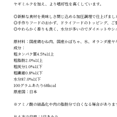
ヤギミルクを加え、より嗜好性を高くしています。
◎新鮮な食材を美味しさ閉じ込める加圧調理で仕上げまし
◎手作りフードのおかず、ドライフードのトッピング、ご
◎やわらかく香りも良く、水分が多いのでダイエットやシ
原材料：国産鶏むね肉、国産かぼちゃ、水、オランダ産ヤ
成分：
粗タンパク質4.5%以上
粗脂肪2.0%以上
粗灰分1.0%以下
粗繊維0.8%以下
水分87.0%以下
100グラムあたり68kcal
原産国：日本
※アミノ酸の結晶化や肉の脂肪分で白くなる場合がありま
与え方の目安：1日あたり