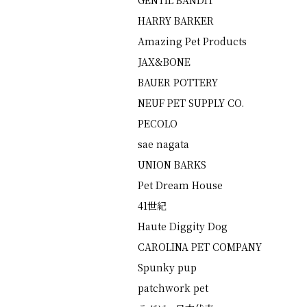
GENTIL BANDIT
HARRY BARKER
Amazing Pet Products
JAX&BONE
BAUER POTTERY
NEUF PET SUPPLY CO.
PECOLO
sae nagata
UNION BARKS
Pet Dream House
41世紀
Haute Diggity Dog
CAROLINA PET COMPANY
Spunky pup
patchwork pet