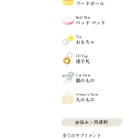
フードボール
Bed/Mat
ベッド·マット
Toy
おもちゃ
ID Tag
迷子札
Cat Item
猫のもの
Owner's Item
人のもの
全てのサプリメント