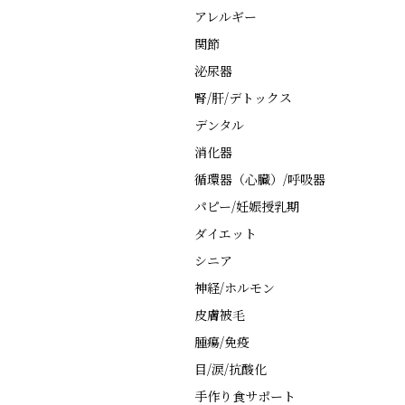
アレルギー
関節
泌尿器
腎/肝/デトックス
デンタル
消化器
循環器（心臓）/呼吸器
パピー/妊娠授乳期
ダイエット
シニア
神経/ホルモン
皮膚被毛
腫瘍/免疫
目/涙/抗酸化
手作り食サポート