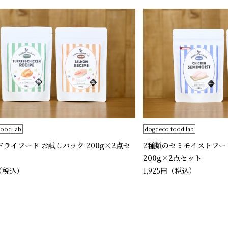
ood lab
dogdeco food lab
ドライフード お試しパック 200g×2点セ
2種類のセミモイストフー
200g×2点セット
（税込）
1,925円
（税込）