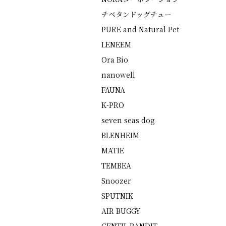
チベタンドッグチュー
PURE and Natural Pet
LENEEM
Ora Bio
nanowell
FAUNA
K-PRO
seven seas dog
BLENHEIM
MATIE
TEMBEA
Snoozer
SPUTNIK
AIR BUGGY