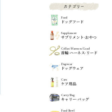
Food
ドッグフード
Supplement
サプリメント·おやつ
Collar/Harness/Lead
首輪·ハーネス·リード
Dogwear
ドッグウェア
Care
ケア用品
Carry/Bag
キャリー·バッグ
Food Bowl