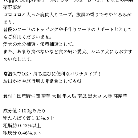
薬野菜が
ゴロゴロと入った鹿肉入りスープ。抜群の香りでややとろみが
あり、
普段のフードのトッピングや手作りフードのサポートととして
もご利用くださいませ。
愛犬の水分補給・栄養補給として。
また、あまり食べないなど食の細い愛犬、シニア犬にもおすす
めいたします。
常温保存OK・持ち運びに便利なパウチタイプ！
お出かけや旅行用の非常食としても◎
食材：国産野生鹿 菊芋 大根 隼人瓜 南瓜 黒大豆 人参 薩摩芋
成分値：100gあたり
粗たんぱく質 1.33%以上
粗脂肪 0.43%以上
粗灰分 0.46%以下