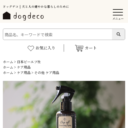
ドッグデコ | 犬と人の健やかな暮らしのために
メニュー
お気に入り
カート
ホーム
>
日本ビーエフ社
ホーム
>
ケア用品
ホーム
>
ケア用品
>
その他 ケア用品